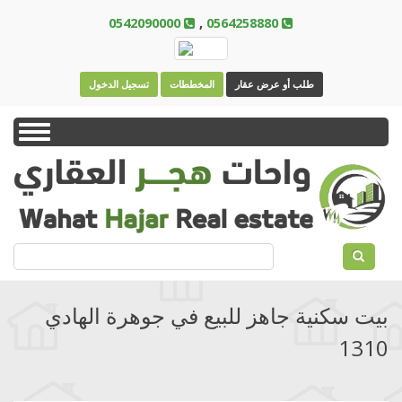
Skip
0542090000
,
0564258880
to
main
content
طلب أو عرض عقار
المخططات
تسجيل الدخول
Toggle
navigation
بحث
بيت سكنية جاهز للبيع في جوهرة الهادي
1310