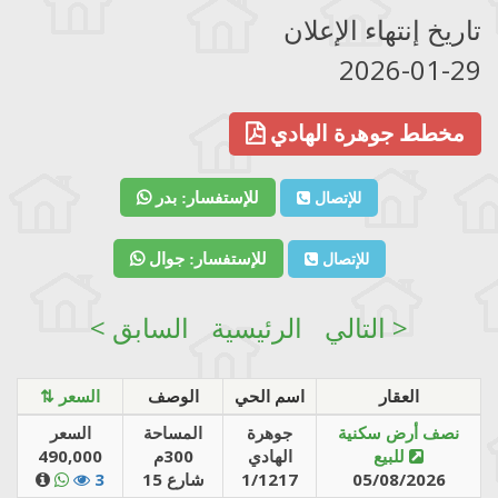
تاريخ إنتهاء الإعلان
2026-01-29
مخطط جوهرة الهادي
للإتصال
للإستفسار: بدر
للإتصال
للإستفسار: جوال
التالي >
الرئيسية
< السابق
العقار
اسم الحي
الوصف
⇅ السعر
نصف أرض سكنية
جوهرة
المساحة
السعر
للبيع
الهادي
300م
490,000
05/08/2026
1/1217
شارع 15
3