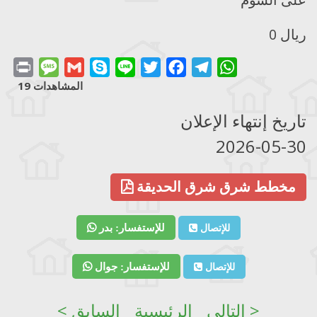
0 ريال
Print
Message
Gmail
Skype
Line
Twitter
Facebook
Telegram
WhatsApp
المشاهدات 19
تاريخ إنتهاء الإعلان
2026-05-30
مخطط شرق شرق الحديقة
للإتصال
للإستفسار: بدر
للإتصال
للإستفسار: جوال
التالي >
الرئيسية
< السابق