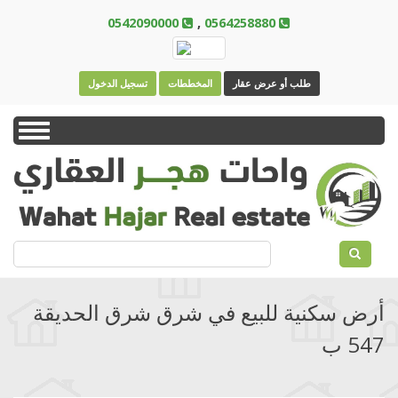
Skip
0542090000
,
0564258880
to
main
content
طلب أو عرض عقار
المخططات
تسجيل الدخول
Toggle
navigation
بحث
أرض سكنية للبيع في شرق شرق الحديقة
547 ب