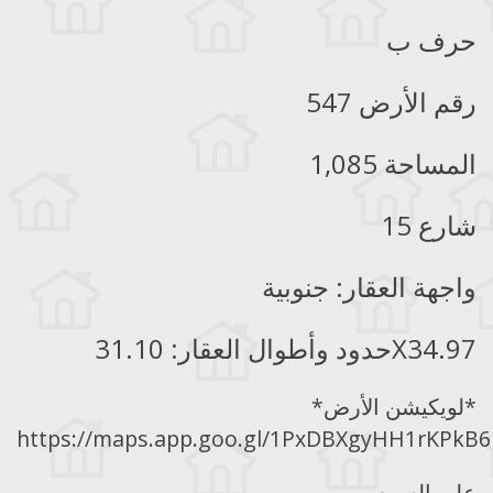
حرف ب
رقم الأرض 547
المساحة 1,085
شارع 15
واجهة العقار: جنوبية
حدود وأطوال العقار: 31.10X34.97
*لويكيشن الأرض*
https://maps.app.goo.gl/1PxDBXgyHH1rKPkB6
على السوم