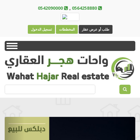
Skip
0542090000
,
0564258880
to
main
content
طلب أو عرض عقار
المخططات
تسجيل الدخول
Toggle
navigation
بحث