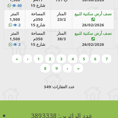
شارع 15
40
نصف أرض سكنية للبيع
المنار
المساحة
المتر
23/2
350م
1,500
26/02/2026
شارع 15
2
نصف أرض سكنية للبيع
المنار
المساحة
المتر
38/3
350م
1,500
26/02/2026
شارع 15
2
Pagination
First
«
Previous
‹
Page
1
Page
2
Current
3
Page
4
Page
5
Page
6
Page
7
page
page
page
Page
8
Page
9
Next
›
Last
»
page
page
عدد العقارات: 349
عدد الزائرين:
3893338