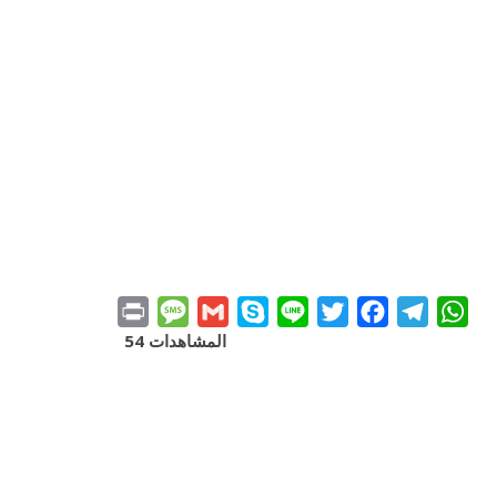
Print
Message
Gmail
Skype
Line
Twitter
Facebook
Telegr
Wh
المشاهدات 54